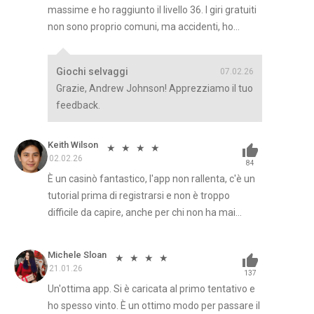
massime e ho raggiunto il livello 36. I giri gratuiti
non sono proprio comuni, ma accidenti, ho
giocato per due ore. In altri giochi, spesso
bastano 15 minuti e sono al verde.
Giochi selvaggi
07.02.26
Grazie, Andrew Johnson! Apprezziamo il tuo
feedback.
Keith Wilson
★
★
★
★
02.02.26
84
È un casinò fantastico, l'app non rallenta, c'è un
tutorial prima di registrarsi e non è troppo
difficile da capire, anche per chi non ha mai
giocato alle slot. Lo consiglio vivamente.
Michele Sloan
★
★
★
★
21.01.26
137
Un'ottima app. Si è caricata al primo tentativo e
ho spesso vinto. È un ottimo modo per passare il